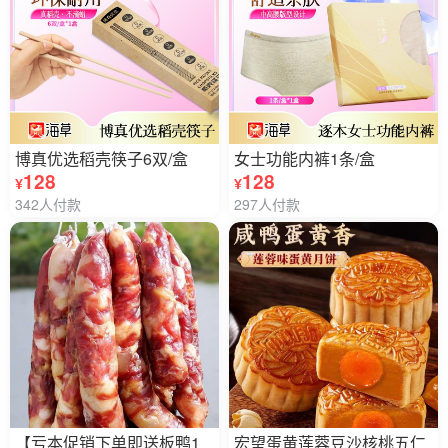
博真优选稻壳筷子6双/盒
女士功能内裤1条/盒
128
128
¥
¥
342人付款
297人付款
【亏本促销下单即送板鸭1
宏望蛋黄莲蓉豆沙核桃五仁