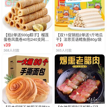
【拍2单送500g粽子】榴莲
【双11促销拍2单送1斤地瓜
蛋卷凤凰卷40包240支网红
干】法思觅语鳕鱼肠80g/袋
休闲零食小吃童年怀旧零食
39
39
¥
¥
368人付款
365人付款