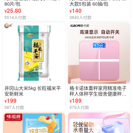
80片/包
大款5包装 60抽/包
25.80
140
¥
¥
5514人付款
3840人付款
井冈山大米5kg 长粒福米平
格卡诺体重秤家用精准电子
安新鲜米
秤人体秤学生宿舍健康秤GK
N-DZC-1(粉色）
199
189
¥
¥
587人付款
579人付款