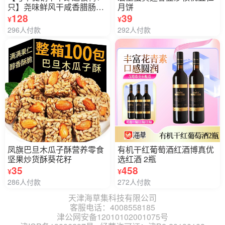
只】尧味鲜风干咸香腊肠50
月饼
0g*3包手工自制腊味
128
39
¥
¥
296人付款
292人付款
凤旗巴旦木瓜子酥营养零食
有机干红葡萄酒红酒博真优
坚果炒货酥葵花籽
选红酒 2瓶
35
458
¥
¥
286人付款
272人付款
天津海草集科技有限公司
客服电话：4008558185
津公网安备12010102001075号