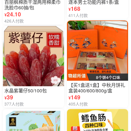
百丽枫棉质干湿两用棉柔巾
逐本男士功能内裤1条/盒
洗脸巾60抽/包
168
¥
24.10
¥
411人付款
426人付款
【买1盒送1盒】中秋月饼礼
水晶紫薯仔50/100包
盒装400/600/800g/盒
39
149
¥
¥
377人付款
405人付款