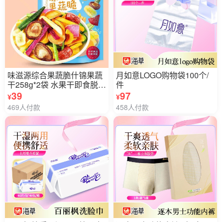
味滋源综合果蔬脆什锦果蔬
月如意LOGO购物袋100个/
干258g*2袋 水果干即食脱水
件
秋葵香菇
39
97
¥
¥
469人付款
458人付款