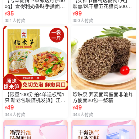
【亏本促销下单即送月饼50
【女神节福利送板鸭1只】
0g】壹得利奶香味手撕面包
烟熏/风干腊五花腊肉500g*4
约22g*80包
包
35
99
¥
¥
351人付款
350人付款
【限量100份 拍4单送板鸭1
珍珠泉 荞麦面鸡蛋面非油炸
只 新老包装随机发货】江西
方便面20包一整箱
井冈糯米笋500g*2袋
49
49
¥
¥
344人付款
344人付款