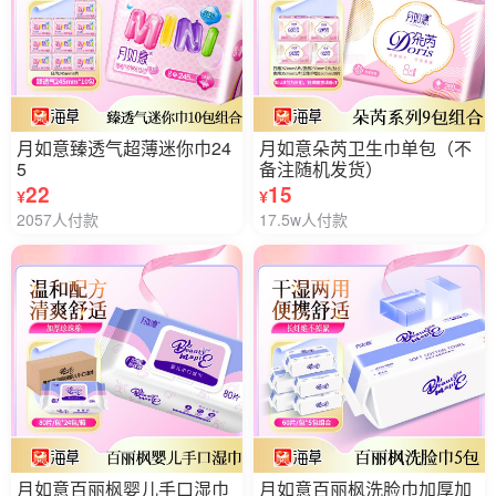
月如意臻透气超薄迷你巾24
月如意朵芮卫生巾单包（不
5
备注随机发货）
22
15
¥
¥
2057人付款
17.5w人付款
月如意百丽枫婴儿手口湿巾
月如意百丽枫洗脸巾加厚加